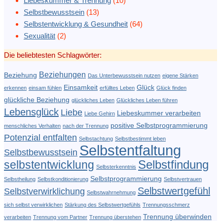
Liebeskummer & Trennung
(10)
Selbstbewusstsein
(13)
Selbstentwicklung & Gesundheit
(64)
Sexualität
(2)
Die beliebtesten Schlagwörter:
Beziehungen
Beziehung
Das Unterbewusstsein nutzen
eigene Stärken
Einsamkeit
Glück
erkennen
einsam fühlen
erfülltes Leben
Glück finden
glückliche Beziehung
glückliches Leben
Glückliches Leben führen
Lebensglück
Liebe
Liebeskummer verarbeiten
Liebe Gehirn
positive Selbstprogrammierung
menschliches Verhalten
nach der Trennung
Potenzial entfalten
Selbstachtung
Selbstbestimmt leben
Selbstentfaltung
Selbstbewusstsein
Selbstfindung
selbstentwicklung
Selbsterkenntnis
Selbstprogrammierung
Selbstheilung
Selbstkonditionierung
Selbstvertrauen
Selbstwertgefühl
Selbstverwirklichung
Selbstwahrnehmung
sich selbst verwirklichen
Stärkung des Selbstwertgefühls
Trennungsschmerz
Trennung überwinden
verarbeiten
Trennung vom Partner
Trennung überstehen