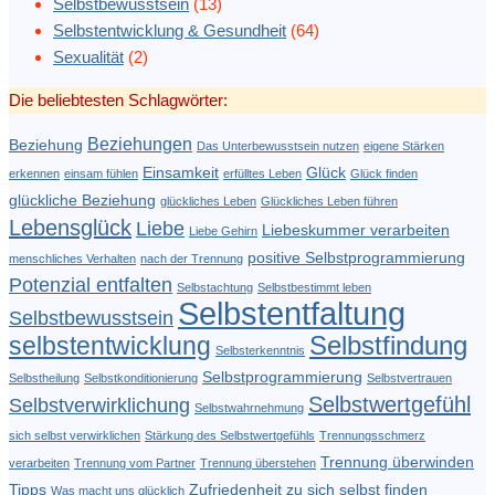
Selbstbewusstsein
(13)
Selbstentwicklung & Gesundheit
(64)
Sexualität
(2)
Die beliebtesten Schlagwörter:
Beziehungen
Beziehung
Das Unterbewusstsein nutzen
eigene Stärken
Einsamkeit
Glück
erkennen
einsam fühlen
erfülltes Leben
Glück finden
glückliche Beziehung
glückliches Leben
Glückliches Leben führen
Lebensglück
Liebe
Liebeskummer verarbeiten
Liebe Gehirn
positive Selbstprogrammierung
menschliches Verhalten
nach der Trennung
Potenzial entfalten
Selbstachtung
Selbstbestimmt leben
Selbstentfaltung
Selbstbewusstsein
Selbstfindung
selbstentwicklung
Selbsterkenntnis
Selbstprogrammierung
Selbstheilung
Selbstkonditionierung
Selbstvertrauen
Selbstwertgefühl
Selbstverwirklichung
Selbstwahrnehmung
sich selbst verwirklichen
Stärkung des Selbstwertgefühls
Trennungsschmerz
Trennung überwinden
verarbeiten
Trennung vom Partner
Trennung überstehen
Tipps
Zufriedenheit
zu sich selbst finden
Was macht uns glücklich