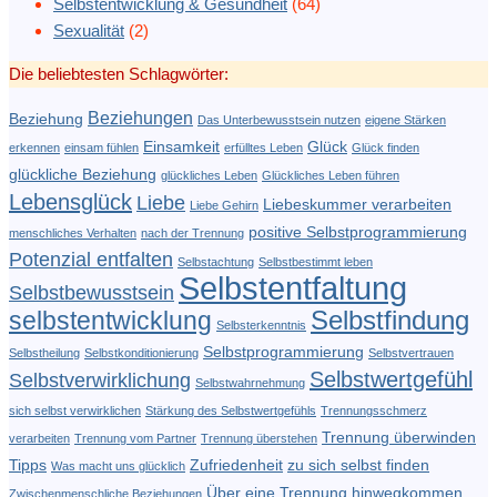
Selbstentwicklung & Gesundheit
(64)
Sexualität
(2)
Die beliebtesten Schlagwörter:
Beziehungen
Beziehung
Das Unterbewusstsein nutzen
eigene Stärken
Einsamkeit
Glück
erkennen
einsam fühlen
erfülltes Leben
Glück finden
glückliche Beziehung
glückliches Leben
Glückliches Leben führen
Lebensglück
Liebe
Liebeskummer verarbeiten
Liebe Gehirn
positive Selbstprogrammierung
menschliches Verhalten
nach der Trennung
Potenzial entfalten
Selbstachtung
Selbstbestimmt leben
Selbstentfaltung
Selbstbewusstsein
Selbstfindung
selbstentwicklung
Selbsterkenntnis
Selbstprogrammierung
Selbstheilung
Selbstkonditionierung
Selbstvertrauen
Selbstwertgefühl
Selbstverwirklichung
Selbstwahrnehmung
sich selbst verwirklichen
Stärkung des Selbstwertgefühls
Trennungsschmerz
Trennung überwinden
verarbeiten
Trennung vom Partner
Trennung überstehen
Tipps
Zufriedenheit
zu sich selbst finden
Was macht uns glücklich
Über eine Trennung hinwegkommen
Zwischenmenschliche Beziehungen