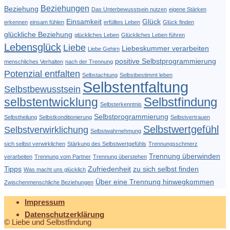
Beziehungen
Beziehung
Das Unterbewusstsein nutzen
eigene Stärken
Einsamkeit
Glück
erkennen
einsam fühlen
erfülltes Leben
Glück finden
glückliche Beziehung
glückliches Leben
Glückliches Leben führen
Lebensglück
Liebe
Liebeskummer verarbeiten
Liebe Gehirn
positive Selbstprogrammierung
menschliches Verhalten
nach der Trennung
Potenzial entfalten
Selbstachtung
Selbstbestimmt leben
Selbstentfaltung
Selbstbewusstsein
Selbstfindung
selbstentwicklung
Selbsterkenntnis
Selbstprogrammierung
Selbstheilung
Selbstkonditionierung
Selbstvertrauen
Selbstwertgefühl
Selbstverwirklichung
Selbstwahrnehmung
sich selbst verwirklichen
Stärkung des Selbstwertgefühls
Trennungsschmerz
Trennung überwinden
verarbeiten
Trennung vom Partner
Trennung überstehen
Tipps
Zufriedenheit
zu sich selbst finden
Was macht uns glücklich
Über eine Trennung hinwegkommen
Zwischenmenschliche Beziehungen
Impressum
Datenschutzerklärung
© Liebe und Selbstfindung