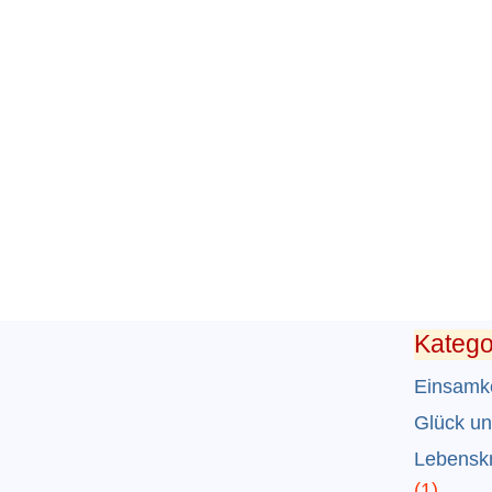
Katego
Einsamke
Glück un
Lebenskr
(1)