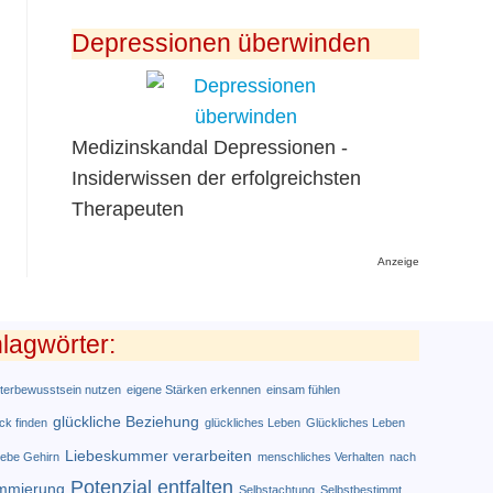
Depressionen überwinden
Medizinskandal Depressionen -
Insiderwissen der erfolgreichsten
Therapeuten
Anzeige
hlagwörter:
terbewusstsein nutzen
eigene Stärken erkennen
einsam fühlen
glückliche Beziehung
ck finden
glückliches Leben
Glückliches Leben
Liebeskummer verarbeiten
iebe Gehirn
menschliches Verhalten
nach
Potenzial entfalten
ammierung
Selbstachtung
Selbstbestimmt