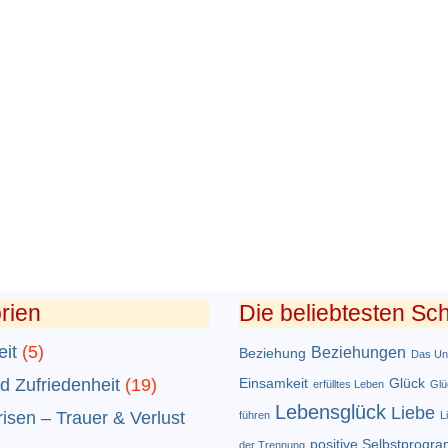
rien
Die beliebtesten Sc
it
(5)
Beziehungen
Beziehung
Das Un
d Zufriedenheit
(19)
Einsamkeit
Glück
erfülltes Leben
Glü
Lebensglück
Liebe
isen – Trauer & Verlust
führen
L
positive Selbstprogr
der Trennung