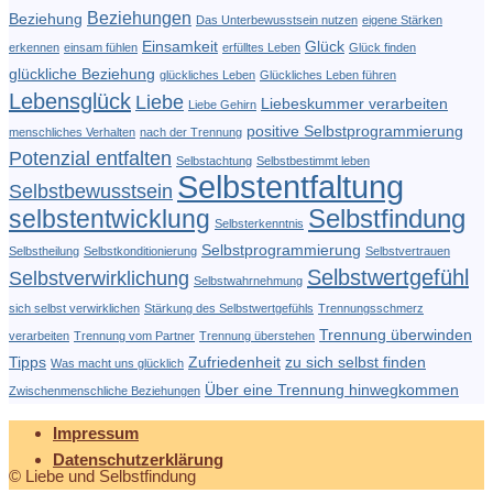
Beziehungen
Beziehung
Das Unterbewusstsein nutzen
eigene Stärken
Einsamkeit
Glück
erkennen
einsam fühlen
erfülltes Leben
Glück finden
glückliche Beziehung
glückliches Leben
Glückliches Leben führen
Lebensglück
Liebe
Liebeskummer verarbeiten
Liebe Gehirn
positive Selbstprogrammierung
menschliches Verhalten
nach der Trennung
Potenzial entfalten
Selbstachtung
Selbstbestimmt leben
Selbstentfaltung
Selbstbewusstsein
Selbstfindung
selbstentwicklung
Selbsterkenntnis
Selbstprogrammierung
Selbstheilung
Selbstkonditionierung
Selbstvertrauen
Selbstwertgefühl
Selbstverwirklichung
Selbstwahrnehmung
sich selbst verwirklichen
Stärkung des Selbstwertgefühls
Trennungsschmerz
Trennung überwinden
verarbeiten
Trennung vom Partner
Trennung überstehen
Tipps
Zufriedenheit
zu sich selbst finden
Was macht uns glücklich
Über eine Trennung hinwegkommen
Zwischenmenschliche Beziehungen
Impressum
Datenschutzerklärung
© Liebe und Selbstfindung