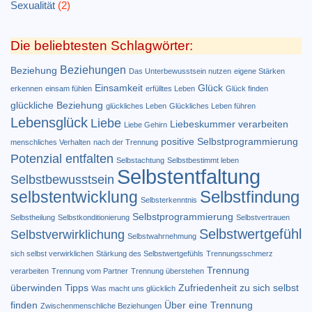
Sexualität
(2)
Die beliebtesten Schlagwörter:
Beziehungen
Beziehung
Das Unterbewusstsein nutzen
eigene Stärken
Einsamkeit
Glück
erkennen
einsam fühlen
erfülltes Leben
Glück finden
glückliche Beziehung
glückliches Leben
Glückliches Leben führen
Lebensglück
Liebe
Liebeskummer verarbeiten
Liebe Gehirn
positive Selbstprogrammierung
menschliches Verhalten
nach der Trennung
Potenzial entfalten
Selbstachtung
Selbstbestimmt leben
Selbstentfaltung
Selbstbewusstsein
Selbstfindung
selbstentwicklung
Selbsterkenntnis
Selbstprogrammierung
Selbstheilung
Selbstkonditionierung
Selbstvertrauen
Selbstwertgefühl
Selbstverwirklichung
Selbstwahrnehmung
sich selbst verwirklichen
Stärkung des Selbstwertgefühls
Trennungsschmerz
Trennung
verarbeiten
Trennung vom Partner
Trennung überstehen
überwinden Tipps
Zufriedenheit
zu sich selbst
Was macht uns glücklich
finden
Über eine Trennung
Zwischenmenschliche Beziehungen