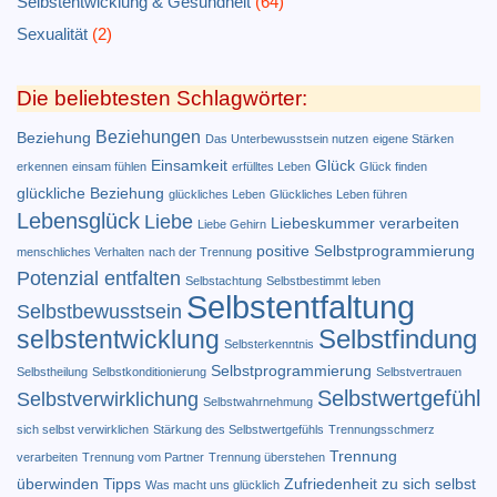
Selbstentwicklung & Gesundheit
(64)
Sexualität
(2)
Die beliebtesten Schlagwörter:
Beziehungen
Beziehung
Das Unterbewusstsein nutzen
eigene Stärken
Einsamkeit
Glück
erkennen
einsam fühlen
erfülltes Leben
Glück finden
glückliche Beziehung
glückliches Leben
Glückliches Leben führen
Lebensglück
Liebe
Liebeskummer verarbeiten
Liebe Gehirn
positive Selbstprogrammierung
menschliches Verhalten
nach der Trennung
Potenzial entfalten
Selbstachtung
Selbstbestimmt leben
Selbstentfaltung
Selbstbewusstsein
Selbstfindung
selbstentwicklung
Selbsterkenntnis
Selbstprogrammierung
Selbstheilung
Selbstkonditionierung
Selbstvertrauen
Selbstwertgefühl
Selbstverwirklichung
Selbstwahrnehmung
sich selbst verwirklichen
Stärkung des Selbstwertgefühls
Trennungsschmerz
Trennung
verarbeiten
Trennung vom Partner
Trennung überstehen
überwinden Tipps
Zufriedenheit
zu sich selbst
Was macht uns glücklich