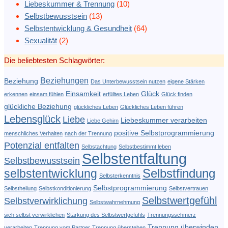
Liebeskummer & Trennung
(10)
Selbstbewusstsein
(13)
Selbstentwicklung & Gesundheit
(64)
Sexualität
(2)
Die beliebtesten Schlagwörter:
Beziehungen
Beziehung
Das Unterbewusstsein nutzen
eigene Stärken
Einsamkeit
Glück
erkennen
einsam fühlen
erfülltes Leben
Glück finden
glückliche Beziehung
glückliches Leben
Glückliches Leben führen
Lebensglück
Liebe
Liebeskummer verarbeiten
Liebe Gehirn
positive Selbstprogrammierung
menschliches Verhalten
nach der Trennung
Potenzial entfalten
Selbstachtung
Selbstbestimmt leben
Selbstentfaltung
Selbstbewusstsein
Selbstfindung
selbstentwicklung
Selbsterkenntnis
Selbstprogrammierung
Selbstheilung
Selbstkonditionierung
Selbstvertrauen
Selbstwertgefühl
Selbstverwirklichung
Selbstwahrnehmung
sich selbst verwirklichen
Stärkung des Selbstwertgefühls
Trennungsschmerz
Trennung überwinden
verarbeiten
Trennung vom Partner
Trennung überstehen