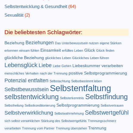
Selbstentwicklung & Gesundheit
(64)
Sexualität
(2)
Die beliebtesten Schlagwörter:
Beziehungen
Beziehung
Das Unterbewusstsein nutzen
eigene Stärken
Einsamkeit
Glück
erkennen
einsam fühlen
erfülltes Leben
Glück finden
glückliche Beziehung
glückliches Leben
Glückliches Leben führen
Lebensglück
Liebe
Liebeskummer verarbeiten
Liebe Gehirn
positive Selbstprogrammierung
menschliches Verhalten
nach der Trennung
Potenzial entfalten
Selbstachtung
Selbstbestimmt leben
Selbstentfaltung
Selbstbewusstsein
Selbstfindung
selbstentwicklung
Selbsterkenntnis
Selbstprogrammierung
Selbstheilung
Selbstkonditionierung
Selbstvertrauen
Selbstwertgefühl
Selbstverwirklichung
Selbstwahrnehmung
sich selbst verwirklichen
Stärkung des Selbstwertgefühls
Trennungsschmerz
Trennung
verarbeiten
Trennung vom Partner
Trennung überstehen