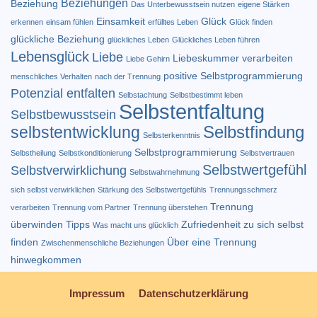
Beziehungen
Beziehung
Das Unterbewusstsein nutzen
eigene Stärken
Einsamkeit
Glück
erkennen
einsam fühlen
erfülltes Leben
Glück finden
glückliche Beziehung
glückliches Leben
Glückliches Leben führen
Lebensglück
Liebe
Liebeskummer verarbeiten
Liebe Gehirn
positive Selbstprogrammierung
menschliches Verhalten
nach der Trennung
Potenzial entfalten
Selbstachtung
Selbstbestimmt leben
Selbstentfaltung
Selbstbewusstsein
Selbstfindung
selbstentwicklung
Selbsterkenntnis
Selbstprogrammierung
Selbstheilung
Selbstkonditionierung
Selbstvertrauen
Selbstwertgefühl
Selbstverwirklichung
Selbstwahrnehmung
sich selbst verwirklichen
Stärkung des Selbstwertgefühls
Trennungsschmerz
Trennung
verarbeiten
Trennung vom Partner
Trennung überstehen
überwinden Tipps
Zufriedenheit
zu sich selbst
Was macht uns glücklich
finden
Über eine Trennung
Zwischenmenschliche Beziehungen
hinwegkommen
Impressum
Datenschutzerklärung