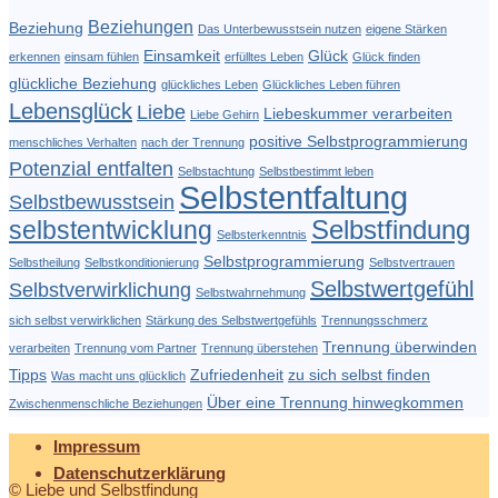
Beziehungen
Beziehung
Das Unterbewusstsein nutzen
eigene Stärken
Einsamkeit
Glück
erkennen
einsam fühlen
erfülltes Leben
Glück finden
glückliche Beziehung
glückliches Leben
Glückliches Leben führen
Lebensglück
Liebe
Liebeskummer verarbeiten
Liebe Gehirn
positive Selbstprogrammierung
menschliches Verhalten
nach der Trennung
Potenzial entfalten
Selbstachtung
Selbstbestimmt leben
Selbstentfaltung
Selbstbewusstsein
Selbstfindung
selbstentwicklung
Selbsterkenntnis
Selbstprogrammierung
Selbstheilung
Selbstkonditionierung
Selbstvertrauen
Selbstwertgefühl
Selbstverwirklichung
Selbstwahrnehmung
sich selbst verwirklichen
Stärkung des Selbstwertgefühls
Trennungsschmerz
Trennung überwinden
verarbeiten
Trennung vom Partner
Trennung überstehen
Tipps
Zufriedenheit
zu sich selbst finden
Was macht uns glücklich
Über eine Trennung hinwegkommen
Zwischenmenschliche Beziehungen
Impressum
Datenschutzerklärung
© Liebe und Selbstfindung