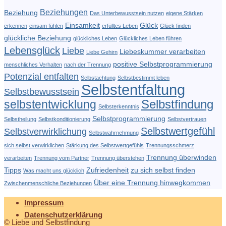
Beziehungen
Beziehung
Das Unterbewusstsein nutzen
eigene Stärken
Einsamkeit
Glück
erkennen
einsam fühlen
erfülltes Leben
Glück finden
glückliche Beziehung
glückliches Leben
Glückliches Leben führen
Lebensglück
Liebe
Liebeskummer verarbeiten
Liebe Gehirn
positive Selbstprogrammierung
menschliches Verhalten
nach der Trennung
Potenzial entfalten
Selbstachtung
Selbstbestimmt leben
Selbstentfaltung
Selbstbewusstsein
Selbstfindung
selbstentwicklung
Selbsterkenntnis
Selbstprogrammierung
Selbstheilung
Selbstkonditionierung
Selbstvertrauen
Selbstwertgefühl
Selbstverwirklichung
Selbstwahrnehmung
sich selbst verwirklichen
Stärkung des Selbstwertgefühls
Trennungsschmerz
Trennung überwinden
verarbeiten
Trennung vom Partner
Trennung überstehen
Tipps
Zufriedenheit
zu sich selbst finden
Was macht uns glücklich
Über eine Trennung hinwegkommen
Zwischenmenschliche Beziehungen
Impressum
Datenschutzerklärung
© Liebe und Selbstfindung