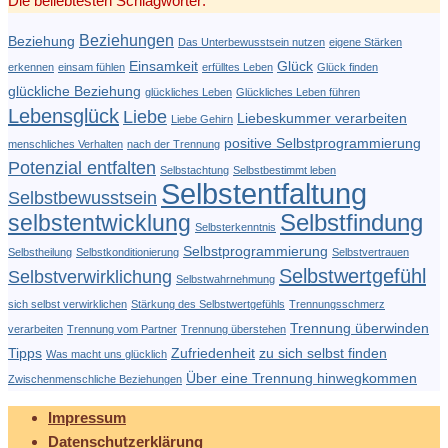
Die beliebtesten Schlagwörter:
Beziehungen
Beziehung
Das Unterbewusstsein nutzen
eigene Stärken
Einsamkeit
Glück
erkennen
einsam fühlen
erfülltes Leben
Glück finden
glückliche Beziehung
glückliches Leben
Glückliches Leben führen
Lebensglück
Liebe
Liebeskummer verarbeiten
Liebe Gehirn
positive Selbstprogrammierung
menschliches Verhalten
nach der Trennung
Potenzial entfalten
Selbstachtung
Selbstbestimmt leben
Selbstentfaltung
Selbstbewusstsein
Selbstfindung
selbstentwicklung
Selbsterkenntnis
Selbstprogrammierung
Selbstheilung
Selbstkonditionierung
Selbstvertrauen
Selbstwertgefühl
Selbstverwirklichung
Selbstwahrnehmung
sich selbst verwirklichen
Stärkung des Selbstwertgefühls
Trennungsschmerz
Trennung überwinden
verarbeiten
Trennung vom Partner
Trennung überstehen
Tipps
Zufriedenheit
zu sich selbst finden
Was macht uns glücklich
Über eine Trennung hinwegkommen
Zwischenmenschliche Beziehungen
Impressum
Datenschutzerklärung