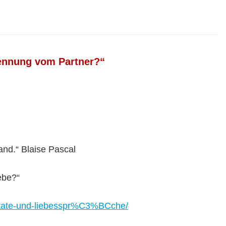
rennung vom Partner?“
and.“ Blaise Pascal
ebe?“
-zitate-und-liebesspr%C3%BCche/